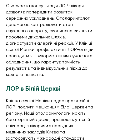
Своєчасна консультація ЛОР-лікаря
дозволяє попередити розвиток
серйозних ускладнень. Отоларинголог
допомагає контролювати стан
слухового апарату, своєчасно виявляти
проблеми дихальних шляхів,
діагностувати алергічні реакції. У Клініці
святої Моніки профілактичні ЛОР-огляди
проводяться з використанням сучасного
обладнання, що гарантує точність
результатів та індивідуальний підхід до
кожного пацієнта.
ЛОР в Білій Церкві
Клініка святої Моніки надає професійні
ЛОР-послуги мешканцям Білої Церкви та
регіону. Наші отоларингологи мають
багаторічний досвід, працюють у тісній
співпраці з лікарями з провідних
медичних закладів Києва та
застосовують міжнародні стандарти