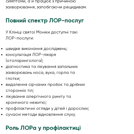
симптоми, а й працює з причиною
захворювання, запобігаючи рецидивам.
Повний спектр ЛОР-послуг
У Клініці святої Моніки доступні такі
ЛОР-послуги:
швидке виконання досліджень;
консультація ЛОР-лікаря
(отоларинголога);
діагностика та лікування запальних
захворювань носа, вуха, горла та
глотки;
видалення сірчаних пробок та дрібних
сторонніх тіл;
лікування алергічного риніту та
хронічного нежитю;
профілактичні огляди у дітей і дорослих;
сучасні методи відновлення слуху.
Роль ЛОРа у профілактиці