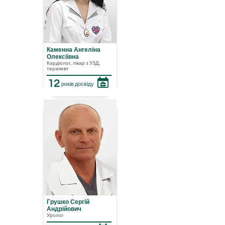
Каменна Ангеліна
Олексіївна
Кардіолог, лікар з УЗД,
терапевт
12
років досвіду
Грушко Сергій
Андрійович
Уролог