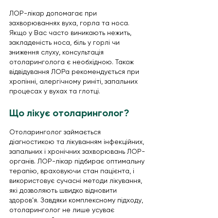
ЛОР-лікар допомагає при
захворюваннях вуха, горла та носа.
Якщо у Вас часто виникають нежить,
закладеність носа, біль у горлі чи
зниження слуху, консультація
отоларинголога є необхідною. Також
відвідування ЛОРа рекомендується при
хропінні, алергічному риніті, запальних
процесах у вухах та глотці.
Що лікує отоларинголог?
Отоларинголог займається
діагностикою та лікуванням інфекційних,
запальних і хронічних захворювань ЛОР-
органів. ЛОР-лікар підбирає оптимальну
терапію, враховуючи стан пацієнта, і
використовує сучасні методи лікування,
які дозволяють швидко відновити
здоров’я. Завдяки комплексному підходу,
отоларинголог не лише усуває