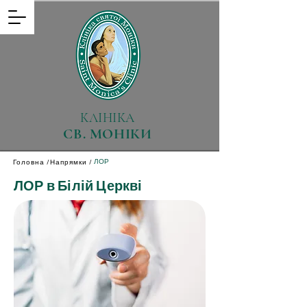
КЛІНІКА
СВ. МОНІКИ
ЛОР
Головна /
Напрямки /
ЛОР в Білій Церкві