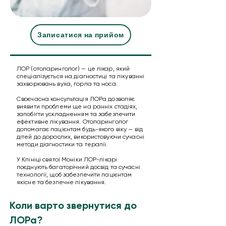
Записатися на прийом
ЛОР (отоларинголог) — це лікар, який
спеціалізується на діагностиці та лікуванні
захворювань вуха, горла та носа.
Своєчасна консультація ЛОРа дозволяє
виявити проблеми ще на ранніх стадіях,
запобігти ускладненням та забезпечити
ефективне лікування. Отоларинголог
допомагає пацієнтам будь-якого віку — від
дітей до дорослих, використовуючи сучасні
методи діагностики та терапії.
​У Клініці святої Моніки ЛОР-лікарі
поєднують багаторічний досвід та сучасні
технології, щоб забезпечити пацієнтам
якісне та безпечне лікування.
Коли варто звернутися до
ЛОРа?