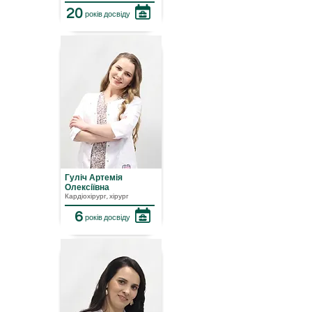
20
років досвіду
Гуліч Артемія
Олексіївна
Кардіохірург, хірург
6
років досвіду